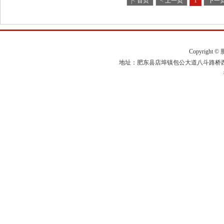
|< 首页
< 上一页
1
下一页
Copyright ©
肥
地址：肥东县店埠镇包公大道八斗路桥西200米 