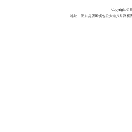
Copyright ©
肥
地址：肥东县店埠镇包公大道八斗路桥西200米 