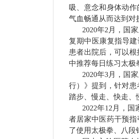
吸、意念和身体动作
气血畅通从而达到对
2020
年
2
月
，国家
复期中医康复指导建
患者出院后，可以根
中
推荐每日
练习
太极
2020
年
3
月
，
国家
行）》提到
，
针对患
踏步、慢走、快走、
2022
年
12
月
，
国
者居家中医药干预指
了
使用
太极拳、八段