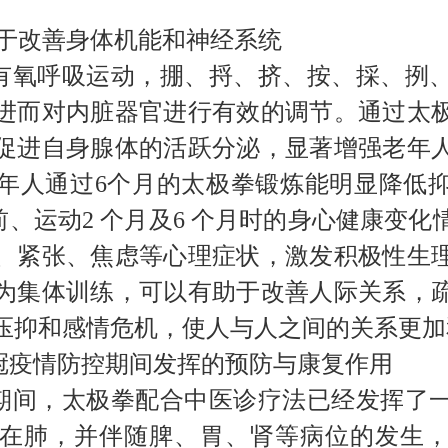
于改善身体机能和神经系统
有氧呼吸运动，掤、捋、挤、按、採、挒
进而对内脏器官进行有效的调节。
通过太
促进
自身
腺体的活跃
分泌，显著增强老年
年人通过
6
个月的太极拳锻炼能明显降低
前、
运动2
个月
及6
个月时的身心健康变化
、紧张、焦虑等心理症状，激发积极性生
为集体训练，可以有助于改善人际关系，
压抑和感情危机，使人与人之间的关系更加
冠疫情防控期间发挥的预防与康复作用
期间，太极拳配合中医
诊疗
法
已经发挥了
在
肺，
并
伴随脾、胃、肾等病位的发生