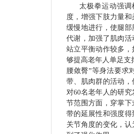
太极拳运动强调
度，增强下肢力量
和
缓慢地进行
，
使腿部
代谢
，
加强
了
肌肉活
站立
平衡动作
较多，
够提高老年人
单足支
腰敛臀”等身法要求
带、肌肉群的活动，
对
60
名老年人
的研究
节范围方面，穿掌下
带的延展性和
强度得
关节角度的变化，认