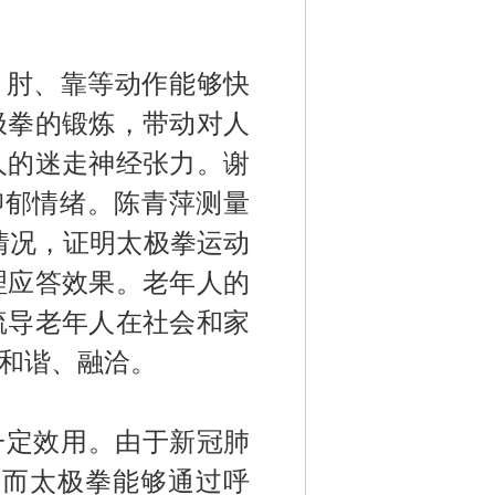
、肘、靠等
动作
能够快
极拳的锻炼，
带动
对人
人的迷走神经张力。谢
抑郁情绪。陈青萍测量
情况，
证明太极拳运动
理应答效果。老年人的
疏导老年人在社会和家
和谐、融洽。
一定
效
用
。
由于
新冠
肺
，而太极拳
能够
通过呼