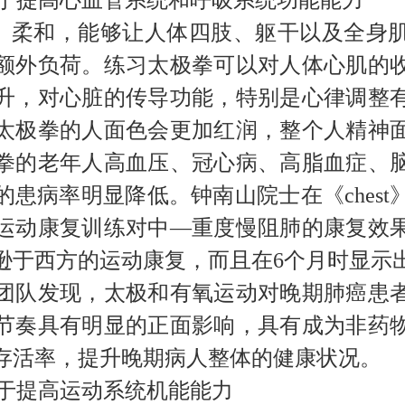
于提高心血管系统和呼吸系统功能能力
、柔和，能够让人体四肢、躯干以及全身
额外
负荷
。练习
太极拳
可以对人体心肌的
升，对心脏的传导功能，特别是心律调整
太极拳的人面色会更加红润，整个人精神
拳的老年人高血压、冠心病、高脂血症、
的
患病率明显降低。钟南山院士在《
chest
运动康复训练对中—重度慢阻肺的康复效
逊于西方的运动康复，而且在
6
个月时显示
团队发现，太极和有氧运动对晚期肺癌患
节奏具有明显的正面影响，具有
成为非药
存活率，提升晚期病人整体的健康状况。
于提高运动系统机能能力