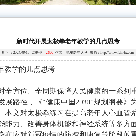
新时代开展太极拳老年教学的几点思考
时间：2024/09/19 点击率：
2190
作者：肥东老年大学 来源：http://www.fdlndx.com
年教学的几点思考
军
对
全方位、全周期保障人民健康
的一系列
发展路径
，
《
“
健康中国
2030”
规划纲要》
。
本文对太极拳练习在提高老年人心血管
能能力、改善身体机能和神经系统等多方
拳在应对新冠疫情的防控和康复等阶段的