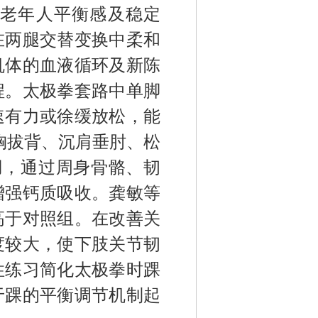
加
老年人
平衡感及稳定
在两腿交替变换中柔和
机体的血液循环及新陈
程。太极拳套路中
单脚
速有力或徐缓放松，
能
胸拔背、沉肩垂肘、松
用，通过周身骨骼、韧
增强钙质吸收。龚敏等
高于对照组。在改善关
度较大，使下肢关节韧
性练习简化太极拳时踝
于踝的平衡调节机制起