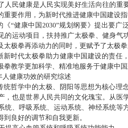
了
人民
健康是
人民
实现美好生活
向往
的重
的重要作用，为新时代推进健康中国建设指
的《
“
健康中国
2030”
规划纲要》提出要广
见的运动项目，扶持推广太极拳、健身气
及
太极拳再添动力的同时，更赋予了太极拳
晰
新时代
太极拳助力健康中国建设的责任
极拳
教学
更加科学、精准地服务于健康中国
年人健康功效的研究综述
传统哲学中的太极、阴阳等
思想
为核心
理
产，也是世界
人民
共同的文化瑰宝
。从医
系统、呼吸系统、运动系统、神经系统等
得到良好的调节和自我更新。