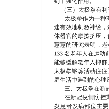
到了强化作用。
（三）太极拳有利
太极拳作为一种
速有效地刺激神经，
体器官的
摩擦挤压，
慧慧的研究表明，
老
133
名老年人在运动
能够缓解老年人抑郁
太极拳锻炼活动往往
庭生活中遇到的心理
三、太极拳在新
在
新冠
疫情防控
炎
患者发病部位主要