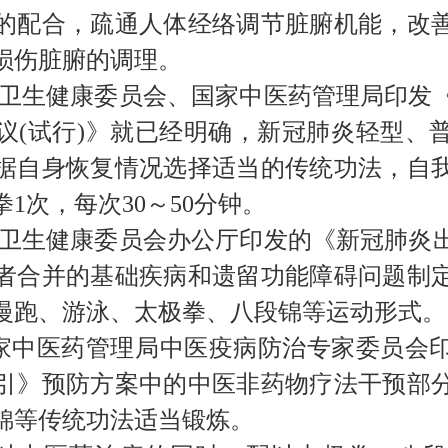
的配合，疏通人体经络调节脏腑机能，改
损伤脏腑的调理。
卫生健康委员会、国家中医药管理局印发
议
(
试行
)
》就已经明确，新冠肺炎轻型、
据自身恢复情况选择适当的传统功法，自
拳
1
次，每次
30
～
50
分钟。
卫生健康委员会办公厅印发的《新冠肺炎
者合并的基础疾病和遗留功能障碍问题制
慢跑、游泳、太极拳、八段锦等运动形式。
家中医药管理局中医疫病防治专家委员会
引
》
预防方案中的中医非药物疗法干预部
锦等传统功法适当锻炼。