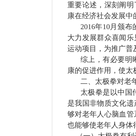
重要论述，深刻阐明
康在经济社会发展中
2016
年
10
月颁布
大力发展群众喜闻乐
运动项目
，
为
推广普
综上，有必要明
康的促进作用，使太
二、太极拳对老
太极拳是以中国
是我国非物质文化遗
够对老年人心脑血管
也能够使老年人身体