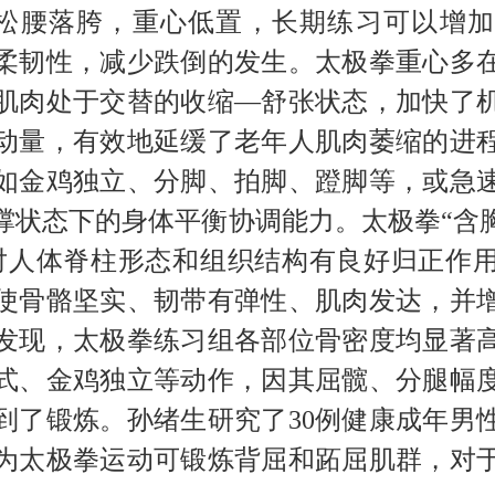
松腰落胯，重心
低置
，长期练习
可以
增
柔韧性，减少跌倒的发生。太极
拳
重心
多
肌肉处于交替的收缩
—
舒张状态，加快
了
动量，有效地延缓
了
老年人肌肉萎缩的进
如金鸡独立、分脚、
拍脚、
蹬脚等
，
或急
撑状态下
的
身体平衡协调能力
。
太极拳
“含
对人体脊柱形态和组织结构有良好归正作
使骨骼坚实、韧带有弹性、肌肉发达，并
发现，太极拳练习组各部位骨密度均显著
式、金鸡独立等动作，因其屈髋、分腿幅
到了锻炼。孙绪生研究了
30
例健康成年男
为太极拳运动可锻炼背屈和跖屈肌群，对